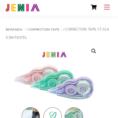
Skip
Cart
Men
to
content
BERANDA
/
CORRECTION TAPE
/ CORRECTION TAPE CT-014
5,5M PASTEL