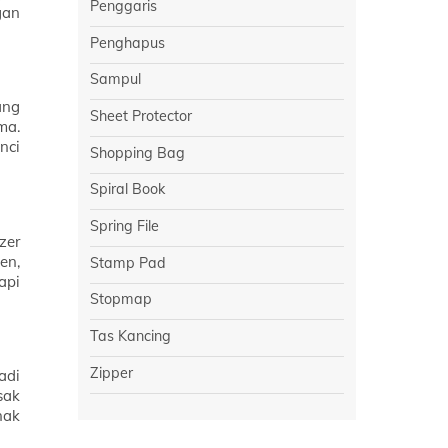
Penggaris
gan
Penghapus
Sampul
ang
Sheet Protector
ma.
nci
Shopping Bag
Spiral Book
Spring File
zer
en,
Stamp Pad
api
Stopmap
Tas Kancing
Zipper
adi
sak
nak