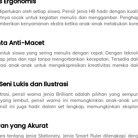
s Ergonomis
diperlukan oleh setiap siswa. Pensil Jenia HB hadir dengan kuali
atnya cocok untuk kegiatan menulis dan menggambar. Pengha
emberikan kenyamanan ekstra ketika anak-anak melakukan kore
nta Anti-Macet
untuk siswa yang sering menulis dengan cepat. Dengan teknol
tetap jelas dan rapi tanpa mengorbankan kecepatan. Tersedia da
vasi anak-anak untuk mengekspresikan kreativitas mereka da
Seni Lukis dan Ilustrasi
trasi, pensil warna Jenia Brilliant adalah pilihan yang sempur
yang lembut, pensil warna ini memungkinkan anak-anak un
il ini juga hadir dalam set lengkap, memungkinkan eksplor
ran yang Akurat
cara tentang Jenia Stationery. Jenia Smart Ruler dilengkapi den