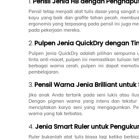
1.
Pensil Jenia HB dengan Penghapu
Pensil tetap menjadi alat tulis dasar yang sangat 
kayu yang baik dan grafite tahan pecah, membu
ergonomis yang terpasang pada pensil ini juga m
pada pekerjaan mereka.
2.
Pulpen Jenia QuickDry dengan Ti
Pulpen Jenia QuickDry adalah pilihan sempurna 
tinta anti-macet, pulpen ini memastikan tulisan 
berbagai warna cerah, pulpen ini dapat memoti
pembelajaran.
3.
Pensil Warna Jenia Brilliant untuk 
Jika anak Anda tertarik pada seni lukis atau ilus
Dengan pigmen warna yang intens dan tekstur 
menciptakan karya seni yang mengagumkan. Pens
warna yang tak terbatas.
4.
Jenia Smart Ruler untuk Penguku
Ruler bukanlah alat tulis biasa lagi ketika berbi