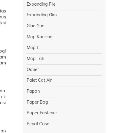
Expanding File
tas
Expanding Giro
pus
ksi
Glue Gun
Map Kancing
Map L
ogi
lam
Map Tali
lam
Odner
Palet Cat Air
na.
Papan
tuk
Paper Bag
asi
Paper Fastener
Pencil Case
gan