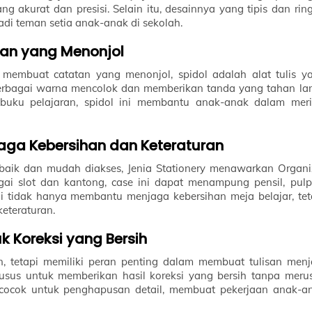
 akurat dan presisi. Selain itu, desainnya yang tipis dan rin
 teman setia anak-anak di sekolah.
aan yang Menonjol
membuat catatan yang menonjol, spidol adalah alat tulis y
berbagai warna mencolok dan memberikan tanda yang tahan la
uku pelajaran, spidol ini membantu anak-anak dalam meri
aga Kebersihan dan Keteraturan
 baik dan mudah diakses, Jenia Stationery menawarkan Organi
ai slot dan kantong, case ini dapat menampung pensil, pulp
 Ini tidak hanya membantu menjaga kebersihan meja belajar, tet
eteraturan.
 Koreksi yang Bersih
n, tetapi memiliki peran penting dalam membuat tulisan menj
usus untuk memberikan hasil koreksi yang bersih tanpa meru
 cocok untuk penghapusan detail, membuat pekerjaan anak-a