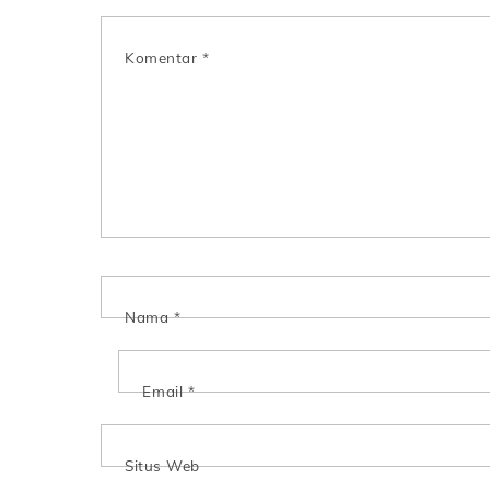
Komentar
*
Nama
*
Email
*
Situs Web